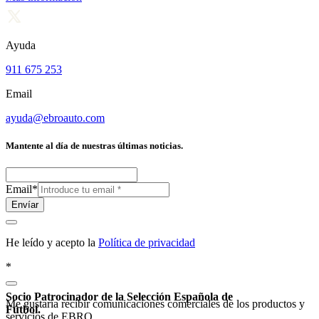
Ayuda
911 675 253
Email
ayuda@ebroauto.com
Mantente al día de nuestras últimas noticias.
Email
*
Envíar
He leído y acepto la
Política de privacidad
*
Socio Patrocinador de la Selección Española de
Me gustaría recibir comunicaciones comerciales de los productos y
Fútbol.
servicios de EBRO